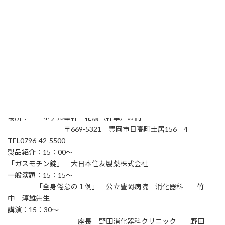
員相互の親睦を図り、但馬地域の消化器医療の向上と発展に寄与
することを目的としております。
ご多忙の折誠に恐縮に存じますが、万障お繰り合わせの上、ご
出席賜りますようお願い申し上げます。
謹白
平成20年４月吉日
但馬消化器疾患研究会 事務局
野田消化器科クリニック 野田昌男
記
日時： 平成20年５月３１日（土）15：00～17：00
場所： ホテル幸祥 花扇（祥華）の間
〒669-5321 豊岡市日高町土居156－4
TEL0796-42-5500
製品紹介：15：00～
「ガスモチン錠」 大日本住友製薬株式会社
一般演題：15：15～
「全身倦怠の１例」 公立豊岡病院 消化器科 竹
中 淳雄先生
講演：15：30～
座長 野田消化器科クリニック 野田