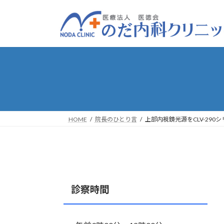
コ
ナ
ン
ビ
テ
ゲ
ン
ー
ツ
シ
へ
ョ
ス
ン
キ
に
ッ
移
プ
動
HOME
院長のひとり言
上部内視鏡光源をCLV-290
診察時間