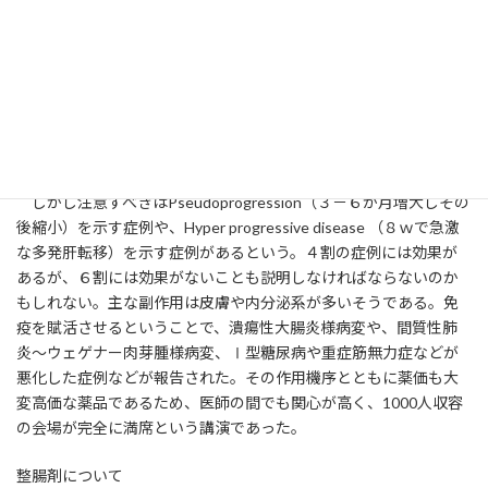
が、HER-2陽性胃癌に対するTrastuzumab（ハーセプチン®）のみ
が唯一有効で、その奏効率も約１０％にとどまるものであった。
胃癌のoncogeneの発現は多彩であり、また経時的にも変化する、
いわば無秩序で変わり身の早い、分子標的治療薬が効きにくい癌
であった。このような“きたない”癌こそ、免疫療法の良い標的であ
ると期待され、約３００例にNivolumabが投与された。その結果、
奏効率は約１０％であるが、２分の１の症例でPRとなり、約８カ
月の延命効果があったという。
しかし注意すべきはPseudoprogression（３－６か月増大しその
後縮小）を示す症例や、Hyper progressive disease （８ｗで急激
な多発肝転移）を示す症例があるという。４割の症例には効果が
あるが、６割には効果がないことも説明しなければならないのか
もしれない。主な副作用は皮膚や内分泌系が多いそうである。免
疫を賦活させるということで、潰瘍性大腸炎様病変や、間質性肺
炎～ウェゲナー肉芽腫様病変、Ⅰ型糖尿病や重症筋無力症などが
悪化した症例などが報告された。その作用機序とともに薬価も大
変高価な薬品であるため、医師の間でも関心が高く、1000人収容
の会場が完全に満席という講演であった。
整腸剤について