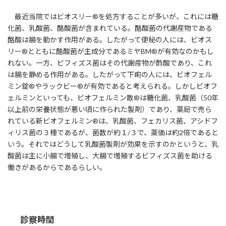
最近当院ではビオスリー®を処方することが多いが、これには糖
化菌、乳酸菌、酪酸菌が含まれている。酪酸菌の代謝産物である
酪酸は腸を動かす作用がある。したがって便秘の人には、ビオス
リー®とともに酪酸菌が主成分であるミヤBM®が有効なのかもし
れない。一方、ビフィズス菌はその代謝産物が酢酸であり、これ
は腸を静める作用がある。したがって下痢の人には、ビオフェル
ミン錠®やラックビー®が有効であると考えられる。しかしビオフ
ェルミンといっても、ビオフェルミン散®は糖化菌、乳酸菌（50年
以上前の栄養状態が悪い頃に作られた製剤）であり、薬局で売ら
れている新ビオフェルミン®は、乳酸菌、フェカリス菌、アシドフ
ィリス菌の３種であるが、菌数が約１/３で、薬価は約2倍であると
いう。それではどうして乳酸菌製剤が効果を示すのかというと、乳
酸菌は主に小腸で増殖し、大腸で増殖するビフィズス菌を助ける
働きがあるからであるらしい。
診察時間