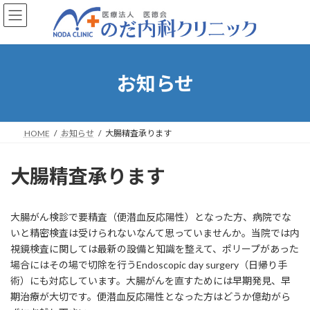
コ
ナ
ン
ビ
テ
ゲ
ン
ー
ツ
シ
へ
ョ
お知らせ
ス
ン
キ
に
ッ
移
プ
動
HOME
お知らせ
大腸精査承ります
大腸精査承ります
大腸がん検診で要精査（便潜血反応陽性）となった方、病院でな
いと精密検査は受けられないなんて思っていませんか。当院では内
視鏡検査に関しては最新の設備と知識を整えて、ポリープがあった
場合にはその場で切除を行うEndoscopic day surgery（日帰り手
術）にも対応しています。大腸がんを直すためには早期発見、早
期治療が大切です。便潜血反応陽性となった方はどうか億劫がら