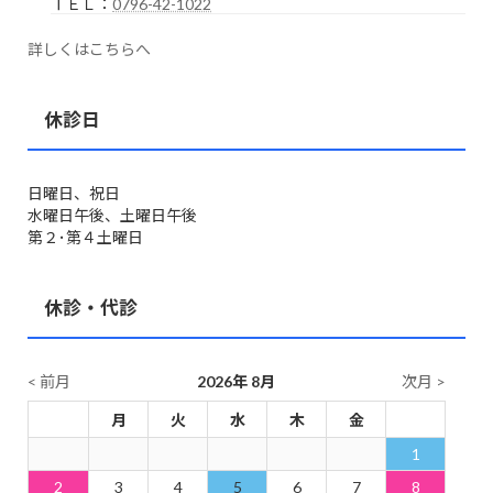
ＴＥＬ：
0796-42-1022
詳しくはこちらへ
休診日
日曜日、祝日
水曜日午後、土曜日午後
第２･第４土曜日
休診・代診
< 前月
2026年 8月
次月 >
日
月
火
水
木
金
土
1
2
3
4
5
6
7
8