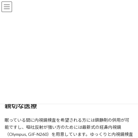
コ
ナ
ン
ビ
テ
ゲ
ン
ー
ツ
シ
へ
ョ
診療方針
ス
ン
キ
に
ッ
移
プ
動
HOME
診療方針
親切で適確な医療、そして迅速な対
応をめざします。
親切な医療
眠っている間に内視鏡検査を希望される方には鎮静剤の併用が可
能ですし、嘔吐反射が強い方のためには最新式の経鼻内視鏡
（Olympus, GIF-N260）を用意しています。ゆっくりと内視鏡検査