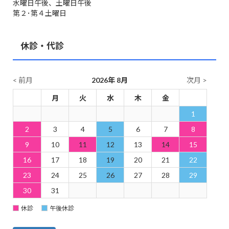
水曜日午後、土曜日午後
第２･第４土曜日
休診・代診
< 前月
2026年 8月
次月 >
日
月
火
水
木
金
土
1
2
3
4
5
6
7
8
9
10
11
12
13
14
15
16
17
18
19
20
21
22
23
24
25
26
27
28
29
30
31
休診
午後休診