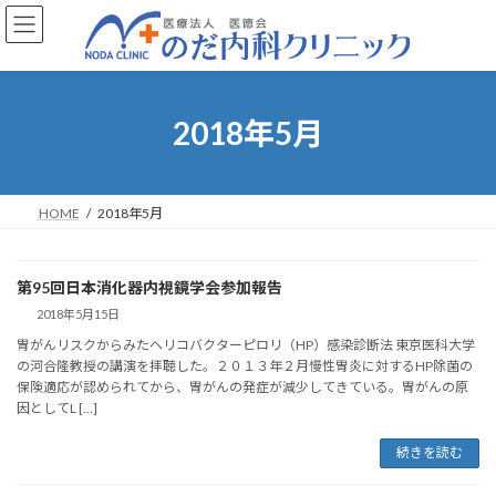
コ
ナ
ン
ビ
テ
ゲ
ン
ー
ツ
シ
へ
ョ
2018年5月
ス
ン
キ
に
ッ
移
プ
動
HOME
2018年5月
第95回日本消化器内視鏡学会参加報告
2018年5月15日
胃がんリスクからみたヘリコバクターピロリ（HP）感染診断法 東京医科大学
の河合隆教授の講演を拝聴した。２０１３年２月慢性胃炎に対するHP除菌の
保険適応が認められてから、胃がんの発症が減少してきている。胃がんの原
因としてL […]
続きを読む