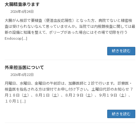
大腸精査承ります
2026年6月24日
大腸がん検診で要精査（便潜血反応陽性）となった方、病院でないと精密検
査は受けられないなんて思っていませんか。当院では内視鏡検査に関しては最
新の設備と知識を整えて、ポリープがあった場合にはその場で切除を行う
Endoscop […]
続きを読む
外来担当医について
2026年6月22日
月曜日、水曜日、金曜日の午前診は、加藤医師と２診で行います。 診察医・
検査医を指名される方は受付でお申し付け下さい。 土曜日代診のお知らせ ７
月１８日（土）、８月１日（土）、８月２９日（土）、９月１９日（土）、
１０月１ […]
続きを読む