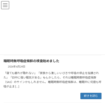
コ
ナ
ン
ビ
テ
ゲ
ン
ー
ツ
シ
へ
ョ
2026年6月
ス
ン
キ
に
ッ
移
プ
動
HOME
2026年6月
睡眠時無呼吸症候群の検査始めました
2026年6月24日
「寝ても疲れが取れない」「家族から激しいいびきや呼吸の停止を指摘され
た」「日中に強い眠気がある」――もしかしたら、それは睡眠時無呼吸症候群
（SAS）のサインかもしれません。 睡眠時無呼吸症候群は、睡眠中に何度も呼
吸が止ま […]
続きを読む